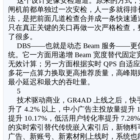
这个设计更像安检通道。原来的方式，
闸机前都单独过一次安检，人一多就得排长队
法，是把前面几道检查合并成一条快速通
只在真正关键的关口再做一次严格检查，
了很多。
DBS——也就是动态 Beam 服务——
统。它一方面用递增 Beam 宽度替代固
无效计算；另一方面根据实时 QPS 自适应
多花一点算力换取更高推荐质量，高峰期则收
最小延迟和最大的吞吐量。
5
技术驱动商业，GR4AD 上线之后，
升了 4.2% 以上，中小广告主投放量提升 
提升 10.17%，低活用户转化率提升 7.28
的实时索引替代传统嵌入索引后，新物料
广告、新账号、新素材刚上线时，系统也