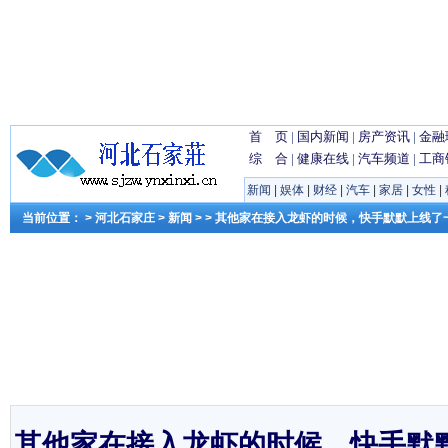
首 页
|
国内新闻
|
房产资讯
|
金融
综 合
|
健康在线
|
汽车频道
|
工商
新闻
|
娱体
|
财经
|
汽车
|
家居
|
女性
|
当前位置： >
河北石家庄
>
新闻
> > 其他家在接入龙虾的时候，快手默默上线
其他家在接入龙虾的时候，快手默