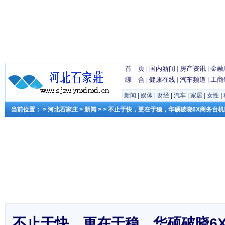
首 页
|
国内新闻
|
房产资讯
|
金融
综 合
|
健康在线
|
汽车频道
|
工商
新闻
|
娱体
|
财经
|
汽车
|
家居
|
女性
|
当前位置： >
河北石家庄
>
新闻
> > 不止于快，更在于稳，华硕破晓6X商务台
不止于快，更在于稳，华硕破晓6