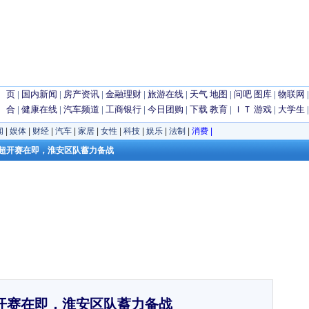
 页
|
国内新闻
|
房产资讯
|
金融理财
|
旅游在线
|
天气
地图
|
问吧
图库
|
物联网
 合
|
健康在线
|
汽车频道
|
工商银行
|
今日团购
|
下载
教育
|
ＩＴ
游戏
|
大学生
闻
|
娱体
|
财经
|
汽车
|
家居
|
女性
|
科技
|
娱乐
|
法制
|
消费
|
马淮超开赛在即，淮安区队蓄力备战
开赛在即，淮安区队蓄力备战