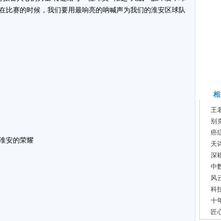
在比赛的时候，我们要用最响亮的呐喊声为我们的淮安区球队
相
王
别
癌
淮安的荣耀
天
深
中
风云
科
十
匠