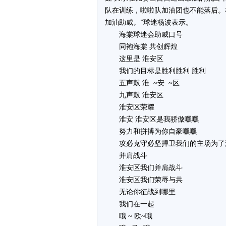
队在训练，啦啦队加油团也不能落后。
加油助威。”球迷杨波表示。
海棠球迷会助威口号
同袍海棠 共创辉煌
这里是 淮安区
我们的目标是胜利胜利 胜利
五声鼓 淮 ~安 ~区
九声鼓 淮安区
淮安区荣耀
淮安 淮安区是我骄傲嘿嘿
努力和拼搏为你自豪嘿嘿
攻必克守必坚捍卫我们的主场为了
并肩战斗
淮安区我们并肩战斗
淮安区我们荣辱与共
无论你征战到哪里
我们在一起
哦 ~ 欧~哦