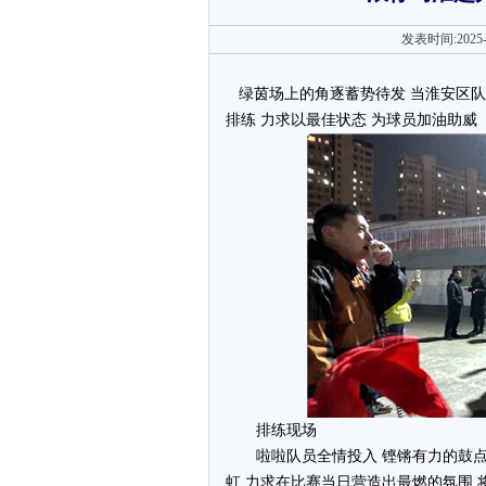
发表时间:2025
绿茵场上的角逐蓄势待发 当淮安区队
排练 力求以最佳状态 为球员加油助威
排练现场
啦啦队员全情投入 铿锵有力的鼓点
虹 力求在比赛当日营造出最燃的氛围 