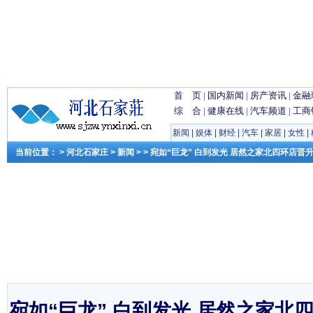
首 页
|
国内新闻
|
房产资讯
|
金融
综 合
|
健康在线
|
汽车频道
|
工商
新闻
|
娱体
|
财经
|
汽车
|
家居
|
女性
|
当前位置： >
河北石家庄
>
新闻
> > 宛如“巨龙” 白到发光 居然之家北四环店晋
宛如“巨龙” 白到发光 居然之家北